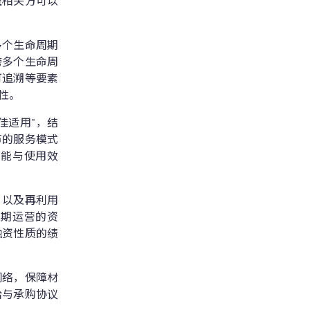
益相关方可以
多个生命周期
跨多个生命周
可追溯等要素
性。
佳适用”，结
节的服务模式
功能与使用效
，以及再利用
长期运营的资
融资性质的绩
网络，保障材
给与承购协议