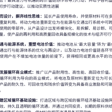
五个最具潜力与机遇的跨价值链协作领导力行动，并给予各利
初步行动建议，以推动实质性进展
而设计，摒弃线性思维：
延长产品使用寿命，并使原材料可在
重复利用。将动力电池重新定位为在能源与交通出行系统中可
使用的零部件，从产品设计出发将模块化、易拆解、易诊断、
量，使产品的再利用和高质量回收具备规模化的技术与经济可行
通与能源系统，重塑电池价值：
推动电池从“最大容量”转为“最
通出行与能源体系的优化与再设计，以及动力电池价值链各环
使用户在不增加电池体量的前提下，获得相同或更高水平的
发展循环商业模式：
推广以产品耐用性、高性能、高回收价值
循环利用为导向的商业模式，将电池及原材料重新定位为可
产品的耐久性、可回收性和残余价值转变为具备商业激励和可
。
建区域循环基础设施：
打造区域与跨区域的循环经济基础设施
效、持久且透明的循环流通，并通过共同投资、长期的原料供