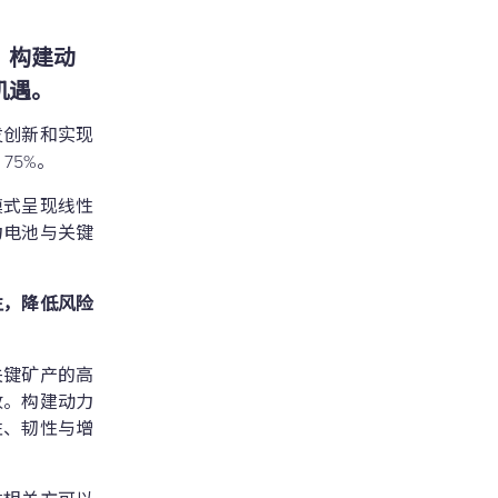
，构建动
机遇。
发创新和实现
75%。
模式呈现线性
力电池与关键
生，降低风险
关键矿产的高
收。构建动力
性、韧性与增