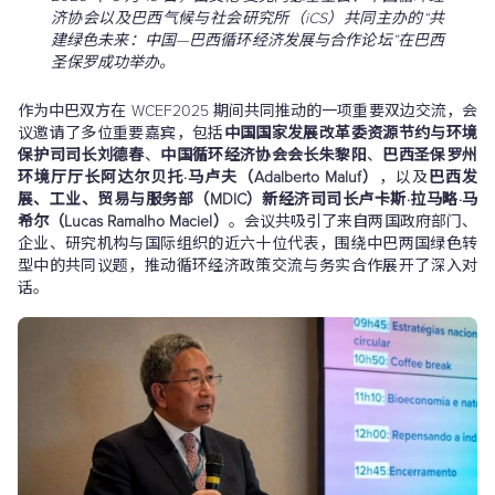
济协会以及巴西气候与社会研究所（iCS）共同主办的“共
建绿色未来：中国—巴西循环经济发展与合作论坛”在巴西
圣保罗成功举办。
作为中巴双方在 WCEF2025 期间共同推动的一项重要双边交流，会
议邀请了多位重要嘉宾，包括
中国国家发展改革委资源节约与环境
保护司司长刘德春
、
中国循环经济协会会长朱黎阳
、
巴西圣保罗州
环境厅厅长阿达尔贝托·马卢夫（Adalberto Maluf）
，以及
巴西发
展、工业、贸易与服务部（MDIC）新经济司司长卢卡斯·拉马略·马
希尔（Lucas Ramalho Maciel）
。会议共吸引了来自两国政府部门、
企业、研究机构与国际组织的近六十位代表，围绕中巴两国绿色转
型中的共同议题，推动循环经济政策交流与务实合作展开了深入对
话。