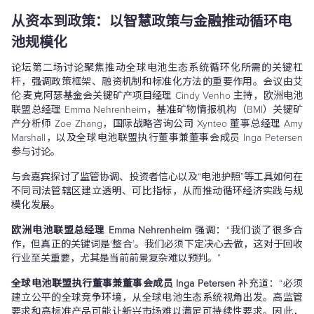
从资本到政策：以智慧政策与金融推动循环电
池规模化
论坛第二场讨论聚焦推动全球电池生态系统循环化所需的关键杠
杆，强调政策框架、融资机制和标准化方法的重要作用。会议由艾
伦·麦克阿瑟基金会关键矿产项目经理 Cindy Venho 主持，欧洲电池
联盟总经理 Emma Nehrenheim，基准矿物情报机构（BMI）关键矿
产分析师 Zoe Zhang，国际战略咨询公司 Xynteo 董事总经理 Amy
Marshall，以及全球电池联盟执行董事兼董事会成员 Inga Petersen
参与讨论。
与会嘉宾探讨了监管协调、投资者信心以及“电池护照”等工具如何在
不同司法管辖区建立透明、可比指标，从而推动循环经济实践与规
模化发展。
欧洲电池联盟总经理 Emma Nehrenheim
强调：“我们谈了很多合
作，但真正的关键词是‘整合’。我们必须下定决心去做，这对于回收
行业至关重要，尤其是当前前景复杂难以预判。”
全球电池联盟执行董事兼董事会成员 Inga Petersen
补充道：“必须
建立公平的全球竞争环境，从全球电池生态系统视角出发。高监管
要求和高标准产品可能让新兴市场难以满足可持续性要求。因此，