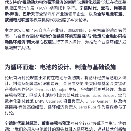
代
支持的
“推动动力电池循环经济的创新与规模化发展”
论坛在德国慕
尼黑国际汽车展（IAA）期间顺利举行。
宁德时代、宝马、梅赛德
斯-奔驰、巴斯夫
等全球汽车产业链领军企业，以及
全球电池联盟、
欧洲电池联盟
等权威机构代表出席了本次论坛。
本次论坛汇聚了来自汽车产业链、国际组织、研究智库的逾百名代
表。与会嘉宾围绕
“电池价值链循环实现路径”与“政策与金融协同推
动循环经济”两大核心议题
进行了深入探讨，为推动产业循环经济发
展凝聚了共识。
为循环而造：电池的设计、制造与基础设施
论坛首场讨论聚焦于如何在电池研发初期，将循环经济理念融入设
计、制造及配套基础设施建设。会议由艾伦·麦克阿瑟基金会关键矿
产战略合作经理 Danoush Mohajeri 主持，宁德时代副总经理、董事
会秘书蒋理，巴斯夫电池材料业务部总裁 Daniel Schönfelder，宝马
数字化副总裁兼 BMW Catena-X 项目负责人 Oliver Ganser，以及梅
赛德斯-奔驰高级经理、循环经济负责人 Jens Rubi 作为嘉宾参与了
讨论。
宁德时代副总经理、董事会秘书蒋理
号召全行业“为循环而生”。他强
调：“我们必须从电池设计的源头就融入循环理念，通过技术创新和