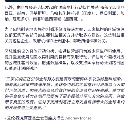
此外，由世界经济论坛发起的“国家塑料行动伙伴关系”覆盖了印度尼
西亚、越南、巴基斯坦、马哈拉施特拉邦（印度）、尼日利亚、加
纳、厄瓜多尔、南非和墨西哥城（墨西哥）。
为了因地制宜地实施塑料循环经济解决方案，三家机构的区域性倡
议都汇集了各部门的主要利益相关方并听取多方建议。这些利益相
关方包括企业、政府机构和社会团体、非政府组织和公民。
区域性倡议的具体行动包括，推进私营部门为减少原生塑料使用、
提升重复使用与回收再利用的目标而采取行动，评估每个目标对应
的区域性基线数据，搭建数据模型，以及支持国家行动计划路线图
和融资计划的制定。
“
三家机构正在引领全球努力创建有效的塑料体系以消除塑料污染。
随着国际政策的快速发展，全球条约的制定将循环经济理念引入塑
料污染治理，加强志同道合的伙伴间的交流合作迫在眉睫。建立新
的平台合作将为在地行动提供了更多经验分享与交流的空间，并会
带来真正的改变，这对于支持制定行之有效且目标宏大的全球条约
的发展来说至关重要。
”
- 艾伦·麦克阿瑟基金会首席执行官 Andrew Morlet