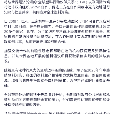
将与世界经济论坛的“全球塑料行动伙伴关系” (GPAP) 以及国际气候
行动非政府组织 WRAP 合作，促进三方在合作网络中更有效地进行
知识与信息共享，共同应对全球塑料污染。
自 2018 年以来，三家机构一直在分头推动国家与地区间合作以应对
塑料污染问题。在全球范围内，各自开展的合作网络数量总计超过
20多个国家。现在，为了加速向塑料循环经济转型的共同愿景，三
家机构希望通过整合网络资源，在合作网络中实现定期的经验与实
践案例共享，从而开展更加紧密地合作。
加强交流合作的前瞻性观念将帮助在地的机构获得更多资源和信
息，并从世界各地开展的塑料倡议项目获取最佳实践的经验与启
发。
随着具有法律约束力的全球塑料条约的达成，为了在2025年年中终
结塑料污染，各国的塑料生产和使用方式将发生巨变。整合网络资
源，增强信息共享将帮助各国拥抱变化，为塑料产业的巨变奠定基
础。
全球塑料条约的谈判于去年 11 月开始，预期将对政府公共层面和私
营利益相关方带来前所未有的压力，他们需要评估塑料的使用和设
计路径以应对塑料污染。