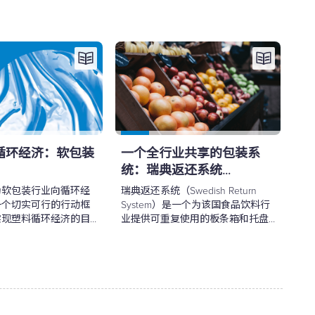
循环经济：软包装
一个全行业共享的包装系
统：瑞典返还系统
（Swedish Return System）
为软包装行业向循环经
瑞典返还系统（Swedish Return
一个切实可行的行动框
System）是一个为该国食品饮料行
实现塑料循环经济的目
业提供可重复使用的板条箱和托盘
的共享系统。该B2B系统创建于
1997年，现有1,500多家企业参与。
如今，瑞典50%以上的新鲜农产品
都采用可重复使用包装系统进行交
付。