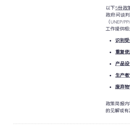
以下
5份政
政府间谈
（UNEP/
工作提供相
识别受
重复使
产品设
生产者
废弃物
政策简报内
的见解或有